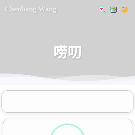
Chenliang Wang
唠叨