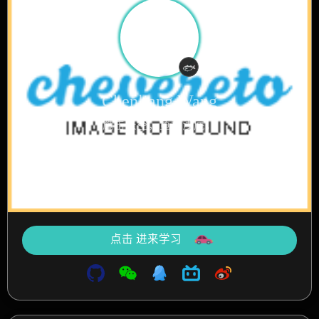
认真摸鱼中
🐟
Chenliang Wang
鹰击长空，鱼翔浅底，
万类霜天竞自由。
文章
标签
分类
3
5
3
点击 进来学习